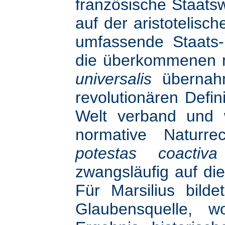
französische Staats
auf der aristotelisc
umfassende Staats-
die überkommenen mi
universalis
übernahm
revolutionären Defin
Welt verband und w
normative Naturre
potestas coacti
zwangsläufig auf die
Für Marsilius bilde
Glaubensquelle, w