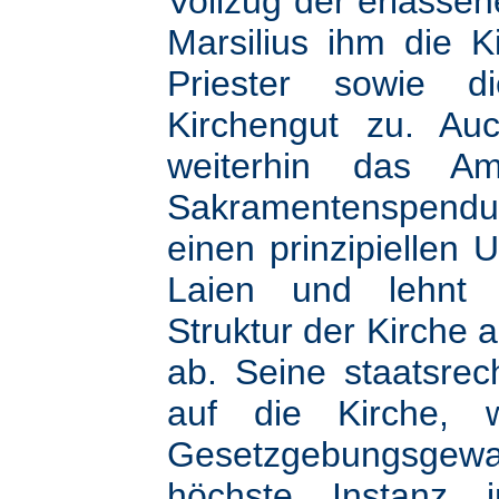
Vollzug der erlasse
Marsilius ihm die K
Priester sowie d
Kirchengut zu. Au
weiterhin das A
Sakramentenspendung
einen prinzipiellen 
Laien und lehnt i
Struktur der Kirche 
ab. Seine staatsrec
auf die Kirche, 
Gesetzgebungsgewal
höchste Instanz i