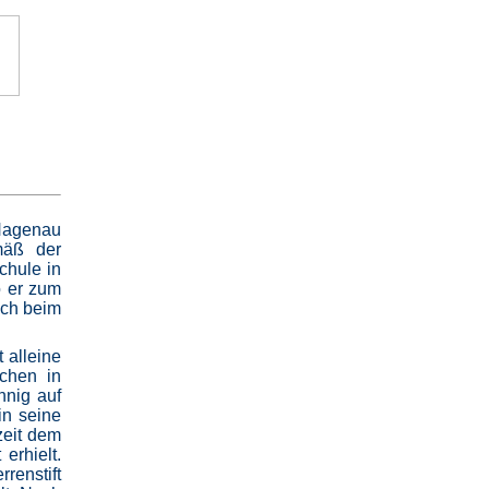
Hagenau
mäß der
chule in
o er zum
uch beim
 alleine
chen in
nnig auf
in seine
zeit dem
erhielt.
renstift