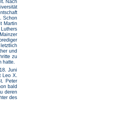
lt. Nach
versität
ntschaft
e. Schon
t Martin
 Luthers
 Mainzer
prediger
etztlich
ther und
ritte zu
 hatte.
18. Juni
t Leo X.
. Peter
hon bald
zu deren
hter des