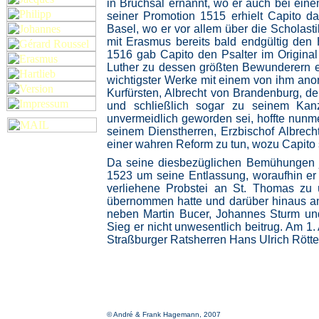
in Bruchsal ernannt, wo er auch bei eine
seiner Promotion 1515 erhielt Capito d
Basel, wo er vor allem über die Scholasti
mit Erasmus bereits bald endgültig de
1516 gab Capito den Psalter im Original
Luther zu dessen größten Bewunderern e
wichtigster Werke mit einem von ihm anon
Kurfürsten, Albrecht von Brandenburg, d
und schließlich sogar zu seinem Kanzl
unvermeidlich geworden sei, hoffte nunme
seinem Dienstherren, Erzbischof Albrec
einer wahren Reform zu tun, wozu Capito
Da seine diesbezüglichen Bemühungen je
1523 um seine Entlassung, woraufhin er 
verliehene Probstei an St. Thomas zu
übernommen hatte und darüber hinaus an 
neben Martin Bucer, Johannes Sturm und
Sieg er nicht unwesentlich beitrug. Am 1
Straßburger Ratsherren Hans Ulrich Rötte
© André & Frank Hagemann, 2007