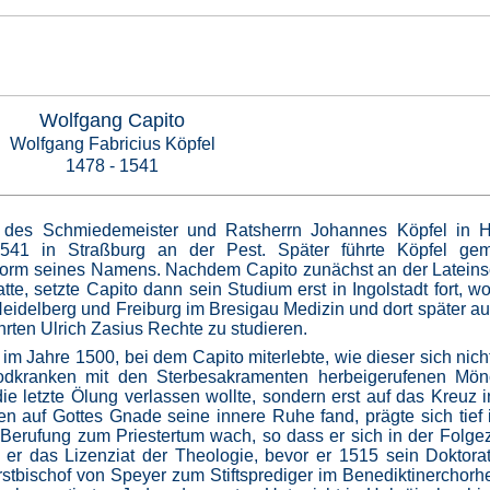
Wolfgang Capito
Wolfgang Fabricius Köpfel
1478 - 1541
 des Schmiedemeister und Ratsherrn Johannes Köpfel in 
541 in Straßburg an der Pest. Später führte Köpfel ge
e Form seines Namens. Nachdem Capito zunächst an der Lateins
e, setzte Capito dann sein Studium erst in Ingolstadt fort, w
Heidelberg und Freiburg im Bresigau Medizin und dort später a
ten Ulrich Zasius Rechte zu studieren.
im Jahre 1500, bei dem Capito miterlebte, wie dieser sich nicht
dkranken mit den Sterbesakramenten herbeigerufenen Mön
 letzte Ölung verlassen wollte, sondern erst auf das Kreuz i
en auf Gottes Gnade seine innere Ruhe fand, prägte sich tief 
 Berufung zum Priestertum wach, so dass er sich in der Folge
r das Lizenziat der Theologie, bevor er 1515 sein Doktorat 
stbischof von Speyer zum Stiftsprediger im Benediktinerchorher