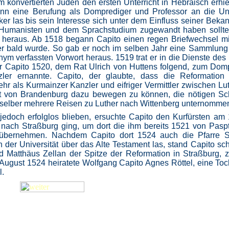
m konvertierten Juden den ersten Unterricht in Hebräisch erhie
ann eine Berufung als Domprediger und Professor an die Uni
ker las bis sein Interesse sich unter dem Einfluss seiner Bekan
n Humanisten und dem Sprachstudium zugewandt haben sollt
 heraus. Ab 1518 begann Capito einen regen Briefwechsel mi
r bald wurde. So gab er noch im selben Jahr eine Sammlung
ym verfassten Vorwort heraus. 1519 trat er in die Dienste des
er Capito 1520, dem Rat Ulrich von Huttens folgend, zum Dom
er ernannte. Capito, der glaubte, dass die Reformation l
hr als Kurmainzer Kanzler und eifriger Vermittler zwischen Lu
ht von Brandenburg dazu bewegen zu können, die nötigen Sch
 selber mehrere Reisen zu Luther nach Wittenberg unternommen
doch erfolglos blieben, ersuchte Capito den Kurfürsten am 
nach Straßburg ging, um dort die ihm bereits 1521 von Pasp
 übernehmen. Nachdem Capito dort 1524 auch die Pfarre St
der Universität über das Alte Testament las, stand Capito sc
 Matthäus Zellan der Spitze der Reformation in Straßburg, 
. August 1524 heiratete Wolfgang Capito Agnes Röttel, eine Toc
l.