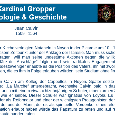
Jean Calvin
1509 - 1564
 Kirche verfolgten Notabeln in Noyon in der Picardie am 10. J
diesem Zeitpunkt unter der Anklage der Häresie. Man muss siche
agen, will man seine ungestüme Aktionen gegen die willkü
färe der Anschläge“ folgten und sein radikales Engagement
destoweniger erlaubte es die Position des Vaters, ihn mit zwöl
tten, die es ihm in Folge erlauben würden, sein Studium ohne fin
 Calvin am Kolleg der Cappettes in Noyon. Später setzte 
eg „La Marche“ untergebracht, wechselte Calvin bald in da
ier auch mit einem etwa achtzehnjährigen Schüler, einem armen 
wie er selber. Dieser Schüler war Ignatius von Loyola. Es
der als Reformator und einer der wichtigsten Protagonisten de
de, und der Mann, der es als spiritueller Vordenker eines refo
ation erlaubt haben würde das Papsttum zu retten und auf re
 aufeinander trafen.