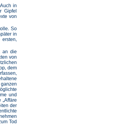
 Auch in
r Gipfel
exte von
olle. So
päter in
 ersten,
 an die
xten von
tzlichen
Cop, dem
rfassen,
ehaltene
r ganzen
öglichte
lême und
 „Affäre
iten der
ntlichte
fzunehmen
 zum Tod