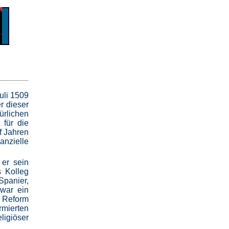
uli 1509
r dieser
rlichen
 für die
f Jahren
anzielle
er sein
s Kolleg
Spanier,
 war ein
r Reform
rmierten
ligiöser