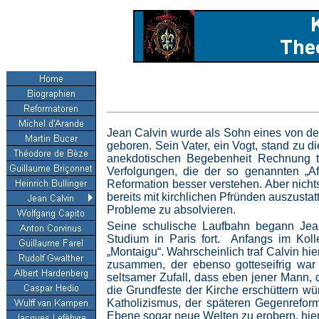
Jean Calvin wurde als Sohn eines von der
geboren. Sein Vater, ein Vogt, stand zu 
anekdotischen Begebenheit Rechnung tr
Verfolgungen, die der so genannten „Af
Reformation besser verstehen. Aber nichts
bereits mit kirchlichen Pfründen auszusta
Probleme zu absolvieren.
Seine schulische Laufbahn begann Jean
Studium in Paris fort. Anfangs im Koll
„Montaigu“. Wahrscheinlich traf Calvin h
zusammen, der ebenso gotteseifrig war 
seltsamer Zufall, dass eben jener Mann, 
die Grundfeste der Kirche erschüttern wür
Katholizismus, der späteren Gegenreform
Ebene sogar neue Welten zu erobern, hier