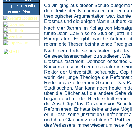
Calvin ging aus dieser Schule ausgemerge
den Texte der Kirchenväter, die er da
theologischer Argumentation war, kannte 
Erasmus und diejenigen Martin Luthers k
Nach vier Jahren im Kolleg von Montaigu
führte Jean Calvin seine Studien jetzt in
Bourges fort. Es gibt manche Autoren, 
reformierte Thesen beinhaltende Predigte
Nach dem Tode seines Vater, gab Jean 
Geisteswissenschaften zu studieren. Wie v
Erasmus fasziniert. Dennoch entschied Ca
Konversion schrieb er dies später in sei
Rektor der Universität, befreundet. Cop 
worin der junge Theologe die Reformatio
Rede provozierte einen Skandal. Das Pa
Stadt suchen. Man kann noch heute in der
über die Dächer auf die andere Seite d
begann dort mit der Niederschrift seiner 
der Anschläge“ los. Dutzende von Scheite
Reformierten. Er hatte keine andere Mögli
er in Basel seine „Institution Chrétienne“ 
und ihren Glauben zu schildern“. 1541 ers
des Verfassers immer wieder um neue Kapi