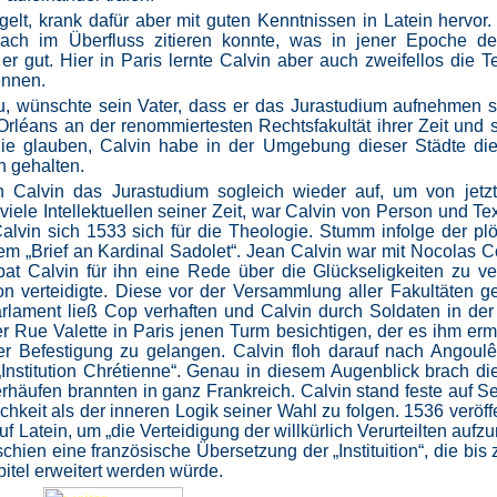
lt, krank dafür aber mit guten Kenntnissen in Latein hervor.
nach im Überfluss zitieren konnte, was in jener Epoche de
er gut. Hier in Paris lernte Calvin aber auch zweifellos die T
ennen.
, wünschte sein Vater, dass er das Jurastudium aufnehmen s
 Orléans an der renommiertesten Rechtsfakultät ihrer Zeit und s
die glauben, Calvin habe in der Umgebung dieser Städte die
n gehalten.
Calvin das Jurastudium sogleich wieder auf, um von jetzt
iele Intellektuellen seiner Zeit, war Calvin von Person und Te
lvin sich 1533 sich für die Theologie. Stumm infolge der plö
nem „Brief an Kardinal Sadolet“. Jean Calvin war mit Nocolas 
bat Calvin für ihn eine Rede über die Glückseligkeiten zu ve
n verteidigte. Diese vor der Versammlung aller Fakultäten g
rlament ließ Cop verhaften und Calvin durch Soldaten in de
 Rue Valette in Paris jenen Turm besichtigen, der es ihm erm
er Befestigung zu gelangen. Calvin floh darauf nach Angou
„Institution Chrétienne“. Genau in diesem Augenblick brach die
rhäufen brannten in ganz Frankreich. Calvin stand feste auf Se
chkeit als der inneren Logik seiner Wahl zu folgen. 1536 veröffe
auf Latein, um „die Verteidigung der willkürlich Verurteilten au
chien eine französische Übersetzung der „Instituition“, die bis
tel erweitert werden würde.