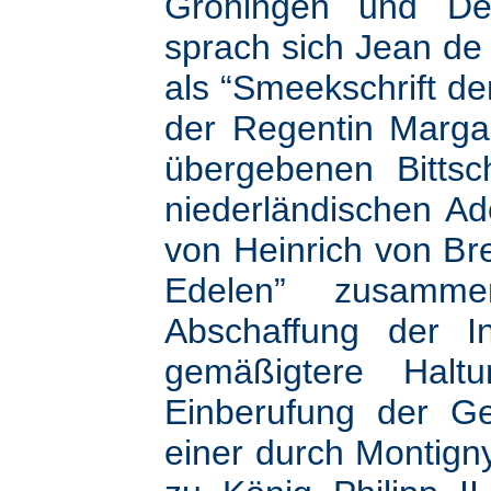
Groningen und Dev
sprach sich Jean de
als “Smeekschrift d
der Regentin Marg
übergebenen Bittsc
niederländischen Ad
von Heinrich von Br
Edelen” zusamme
Abschaffung der In
gemäßigtere Halt
Einberufung der G
einer durch Montign