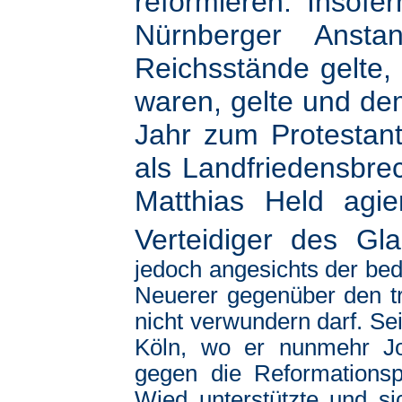
reformieren. Insof
Nürnberger Anst
Reichsstände gelte, 
waren, gelte und dem
Jahr zum Protestan
als Landfriedensbr
Matthias Held agie
Verteidiger des Gl
jedoch angesichts der be
Neuerer gegenüber den t
nicht verwundern darf. Sei
Köln, wo er nunmehr J
gegen die Reformations
Wied unterstützte und s