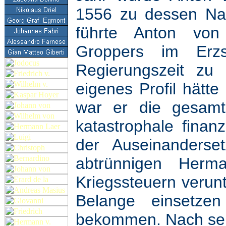
1556 zu dessen Nac
führte Anton von
Groppers im Erzst
Regierungszeit zu 
eigenes Profil hätt
war er die gesamte
katastrophale finanz
der Auseinanders
abtrünnigen Her
Kriegssteuern verunt
Belange einsetze
bekommen. Nach sei