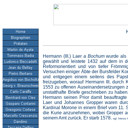
Hermann (III.) Laer
a Bochum
wurde als 
gewählt und leistete 1432 auf dem in d
Reformorientiert und von tiefer Frömmi
Versuchen einiger Äbte der Bursfelder Ko
und entgegen einem seitens des Papst
freizugeben, worauf Hermann III. durch
1553 zu offenen Auseinandersetzungen zw
unstatthafte Briefe geschrieben zu habe
Hermann seinen Prior damit beauftragte
Laer und Johannes Gropper waren durch
Kardinal Morone in einem Brief vom 11. 
die Kurie anzunehmen, wobei Gropper aus
seinem Amt zurück. Er starb 1578.
vgl. hierzu