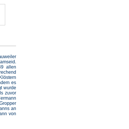
auweiler
samseid.
49 allen
prechend
löstern
chdem es
gt wurde
ls zuvor
 Hermann
Gropper
manns an
mann von