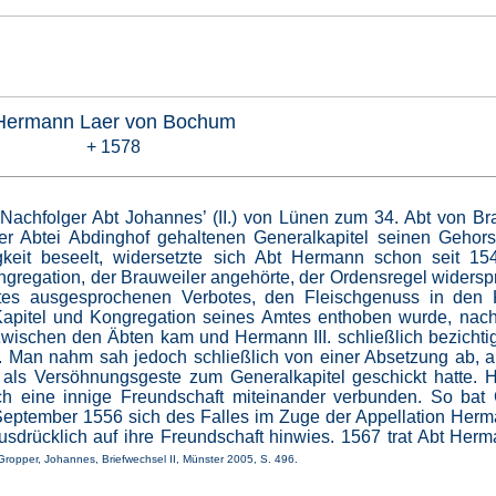
Hermann Laer von Bochum
+ 1578
Nachfolger Abt Johannes’ (II.) von Lünen zum 34. Abt von Br
er Abtei Abdinghof gehaltenen Generalkapitel seinen Gehor
gkeit beseelt, widersetzte sich Abt Hermann schon seit 15
ngregation, der Brauweiler angehörte, der Ordensregel widers
es ausgesprochenen Verbotes, den Fleischgenuss in den K
 Kapitel und Kongregation seines Amtes enthoben wurde, na
ischen den Äbten kam und Hermann III. schließlich bezichti
n. Man nahm sah jedoch schließlich von einer Absetzung ab, a
 als Versöhnungsgeste zum Generalkapitel geschickt hatte.
 eine innige Freundschaft miteinander verbunden. So bat 
September 1556 sich des Falles im Zuge der Appellation Her
drücklich auf ihre Freundschaft hinwies. 1567 trat Abt Her
 Gropper, Johannes, Briefwechsel II, Münster 2005, S. 496.