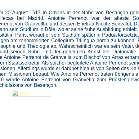
am 20 August 1517 in Ornans in der Nähe von Besançon geb
lecas bei Madrid. Antoine Perrenot war der älteste S
errenot von Granvellla, und dessen Ehefrau Nicole Bonvalot, 
nn sein Studium in Dôle, wo er seine frühe Ausbildung erhielt
ität in Paris, worauf er sein Studium später in Padua fortsetzte
gen am renommierten Collegium Trilingua hören zu können. 
osophie und Theologie ab. Wahrscheinlich war es sein Vater, de
te und seinen Sohn mit der geheimen Kunst der Diplomatie
Antoine Perrenot de Granvella zum Bischof von Arras ernan
nem Staatssekretär. Als solcher begleitete Antoine Perrenot sein
sionen. Allerdings wurde er darüber hinaus von Seiten des Kai
en Missionen betraut. Wie Antoine Perrenot traten übrigens a
540 wurde Antoine Perrenot von Granvella zum Priester gewe
rchidiakons von Besançon.