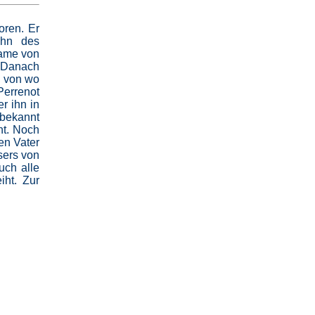
oren. Er
ohn des
Dame von
. Danach
, von wo
Perrenot
r ihn in
 bekannt
nt. Noch
en Vater
sers von
uch alle
iht. Zur