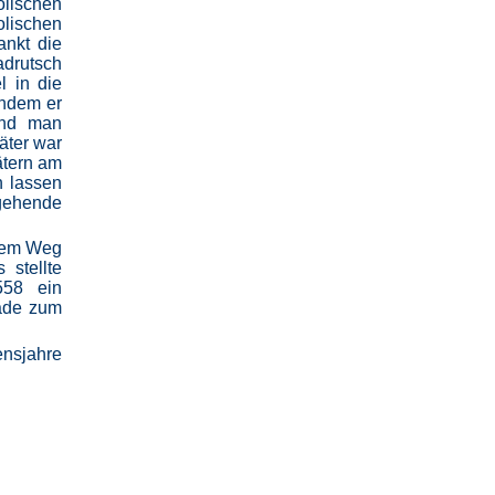
olischen
lischen
ankt die
adrutsch
l in die
indem er
und man
äter war
ätern am
n lassen
rgehende
 dem Weg
 stellte
558 ein
rade zum
ensjahre