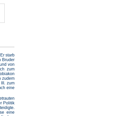
Er starb
n Bruder
 und von
ich zum
uobiakon
ch zudem
III. zum
uch eine
etrauten
 Politik
eidigte.
ise eine