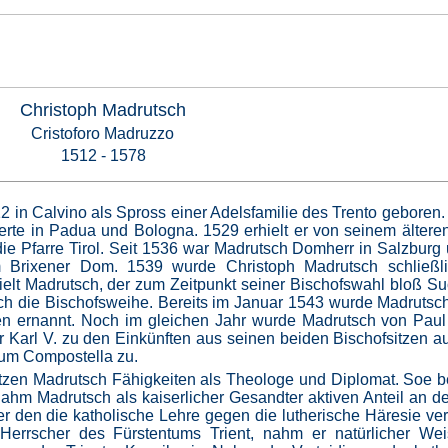
Christoph Madrutsch
Cristoforo Madruzzo
1512 - 1578
 in Calvino als Spross einer Adelsfamilie des Trento geboren. 
dierte in Padua und Bologna. 1529 erhielt er von seinem ältere
ie Pfarre Tirol. Seit 1536 war Madrutsch Domherr in Salzburg
 Brixener Dom. 1539 wurde Christoph Madrutsch schließl
hielt Madrutsch, der zum Zeitpunkt seiner Bischofswahl bloß S
lich die Bischofsweihe. Bereits im Januar 1543 wurde Madruts
en ernannt. Noch im gleichen Jahr wurde Madrutsch von Paul 
er Karl V. zu den Einkünften aus seinen beiden Bischofsitzen a
um Compostella zu.
ätzen Madrutsch Fähigkeiten als Theologe und Diplomat. Soe b
ahm Madrutsch als kaiserlicher Gesandter aktiven Anteil an der
den die katholische Lehre gegen die lutherische Häresie vert
 Herrscher des Fürstentums Trient, nahm er natürlicher We