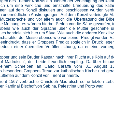
gen des Trienter Konzils ein. Neben der Verteidigung der kath
ch um eine wirkliche und ernsthafte Erneuerung des katho
men auf dem Konzil diskutiert und beschlossen wurden verd
en unermüdlichen Anstrengungen. Auf dem Konzil verteidigte M
uttersprache und vor allem auch die Übertragung der Bibe
ne Meinung, es würden hierbei Perlen vor die Säue geworfen, 
aubens wie auch der Sprache über die Mütter geschehe 
, es handele sich hier um Säue. Wie auch die anderen Konzilsv
harakter der Messe ebenso wie von seiner Predigt vor den V
eeindruckt, dass er Groppers Predigt sogleich in Druck lege
edoch einer übereilten Veröffentlichung, da er eine vorhe
pper und sein Bruder Kaspar, nach ihrer Flucht aus Köln auf
Madrutsch’, der beide freundlich empfing. Darüber hinaus
 einem Schreiben an Carlo Caraffa vom 31. August 1
s besonders Groppers Treue zur katholischen Kirche und ge
ftreten auf dem Konzil von Trient erinnerte.
ient 1567 verbrachte Christoph Madrutsch seine letzten Leb
der Kardinal Bischof von Sabina, Palestrina und Porto war.