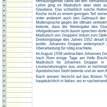
herrausragende Stelle bei den Verhandlun
Lehre ging es Madrutsch aber stets au
Glaubens. Das schließlich solche Refor
Kirche nicht zu einem geringen Teil sein
unter anderem auch den Gebrauch der M
Muttersprache gegen die oftmals vertrete
betonte, dass die Weitergabe des Gl
infolgedessen nicht davon sprechen dürfe
Madrutsch von Groppers Votum zum Opferc
Dreikönigstage des Jahres 1552 derart b
wollte. Johannes Gropper widersprach j
Überarbeitung für nötig erachtete,
Im August 1558 verbrachten Johannes Gro
nach Rom einige Tage am Hofe Bischof 
Madrutsch für Johannes Gropper in
Leumundszeugnis aus, worin er nochmal
Apostolischen Stuhl betonte und an sein Au
Nach seinem Verzicht auf das Bistum Tr
hauptsächlich in Italien, wo er nacheinan