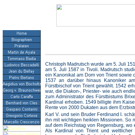
Christoph Madrutsch wurde am 5. Juli 1512
am 5. Juli 1587 in Tivoli. Madrutsch stu
ein Kanonikat am Dom von Trient sowie d
1537 an darüber hinaus Kanoniker am
Fürstbischof von Trient gewählt. 1542 er
war, die Diakon-, Priester- wie auch end
zum Administrator des Fürstbistums Brix
Kardinal erhoben. 1549 billigte ihm Kais
Rente von 2000 Dukaten aus dem Erzbist
Karl V. und sein Bruder Ferdinand I. sch
ihn mit wichtigen heiklen Missionen. So n
auf dem Reichstag von Regensburg, wo er 
Als Kardinal von Trient und weltlicher