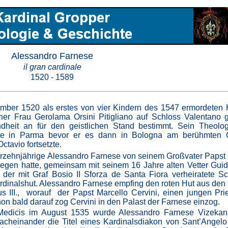
Alessandro Farnese
il gran cardinale
1520 - 1589
mber 1520 als erstes von vier Kindern des 1547 ermordeten
ner Frau Gerolama Orsini Pitigliano auf Schloss Valentano 
dheit an für den geistlichen Stand bestimmt. Sein Theolo
se in Parma bevor er es dann in Bologna am berühmten C
tavio fortsetzte.
erzehnjährige Alessandro Farnese von seinem Großvater Papst Pa
tiegen hatte, gemeinsam mit seinem 16 Jahre alten Vetter Gui
er mit Graf Bosio II Sforza de Santa Fiora verheiratete S
ardinalshut. Alessandro Farnese empfing den roten Hut aus de
s III., worauf der Papst Marcello Cervini, einen jungen Prie
on bald darauf zog Cervini in den Palast der Farnese einzog.
Medicis im August 1535 wurde Alessandro Farnese Vizekanz
acheinander die Titel eines Kardinalsdiakon von Sant’Angelo