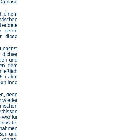
 Damaso
d einem
tischen
t endete
e, deren
en diese
zunächst
 dichter
eden und
hen dem
ließlich
546 nahm
pen inne
en, denn
m wieder
enischen
erbissen
 war für
 musste,
aßnahmen
eßen und
 konnte.