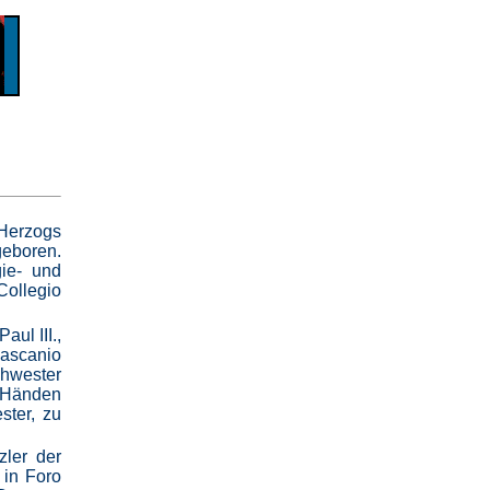
 Herzogs
geboren.
gie- und
ollegio
ul III.,
dascanio
chwester
n Händen
ster, zu
ler der
 in Foro