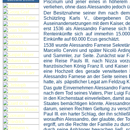
Piscinum und jener eines in höherem
verliehen, ohne dass Alessandro jedoch 
Der Besitznahme seiner ihm nach dem 
Schützling Karls V., übergebenen D
Auseinandersetzungen mit dem Kaiser, der
erst 1536 als Alessandro Farnese sich 
Renteinkünfte sich auf immerhin 15.00
Einkünfte auf 60.000 Ecus geschätzt.
1538 wurde Alessandro Farnese Sekretär P
Marcello Cervini und später Nicolò Ardin
und Sammler, zur Seite. Zunächst war Fa
eine Reise Pauls III. nach Nizza vor
französischen König Franz II. und Kaiser 
eine Hochzeit des gerade verwitweten K
Alessandro Farnese an der Seite seines B
hatte, als päpstlicher Legat am Feldzug Ka
Das gute Einvernehmen Alessandro Farnes
nach dem Tod seines Vaters, Pier Luigi F
in den Kirchenstaat einverleiben, damit a
Staates bemächtigen könnte. Alessandros
darum, seinen Rechten Geltung zu verscha
Paul III. ein harter Schlag, der ihn schl
woraufhin Alessandro, der glaubte, der T
ergriff, um die Rechte der Familie zu d
durch seine Anhänger bewachen ließ, so 