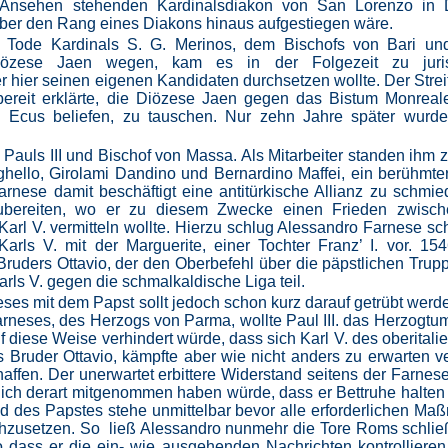
 Ansehen stehenden Kardinalsdiakon von San Lorenzo in
über den Rang eines Diakons hinaus aufgestiegen wäre.
Tode Kardinals S. G. Merinos, dem Bischofs von Bari un
iözese Jaen wegen, kam es in der Folgezeit zu juris
 hier seinen eigenen Kandidaten durchsetzen wollte. Der Strei
bereit erklärte, die Diözese Jaen gegen das Bistum Monreal
0 Ecus beliefen, zu tauschen. Nur zehn Jahre später wurd
auls III und Bischof von Massa. Als Mitarbeiter standen ihm 
ghello, Girolami Dandino und Bernardino Maffei, ein berühmter
rnese damit beschäftigt eine antitürkische Allianz zu schmi
zubereiten, wo er zu diesem Zwecke einen Frieden zwisc
Karl V. vermitteln wollte. Hierzu schlug Alessandro Farnese sch
arls V. mit der Marguerite, einer Tochter Franz’ I. vor. 1
ruders Ottavio, der den Oberbefehl über die päpstlichen Trup
rls V. gegen die schmalkaldische Liga teil.
es mit dem Papst sollt jedoch schon kurz darauf getrübt werd
arneses, des Herzogs von Parma, wollte Paul III. das Herzogtu
uf diese Weise verhindert würde, dass sich Karl V. des oberitali
 Bruder Ottavio, kämpfte aber wie nicht anders zu erwarten v
ffen. Der unerwartet erbittere Widerstand seitens der Farnese
ießlich derart mitgenommen haben würde, dass er Bettruhe halten
od des Papstes stehe unmittelbar bevor alle erforderlichen M
urchzusetzen. So ließ Alessandro nunmehr die Tore Roms schli
dass er die ein- wie ausgehenden Nachrichten kontrollieren